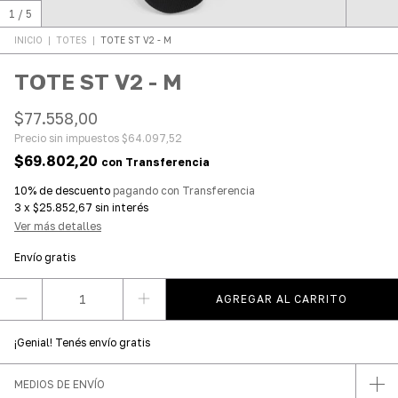
1
/
5
INICIO
|
TOTES
|
TOTE ST V2 - M
TOTE ST V2 - M
$77.558,00
Precio sin impuestos
$64.097,52
$69.802,20
con
Transferencia
10% de descuento
pagando con Transferencia
3
x
$25.852,67
sin interés
Ver más detalles
Envío gratis
¡Genial! Tenés envío gratis
MEDIOS DE ENVÍO