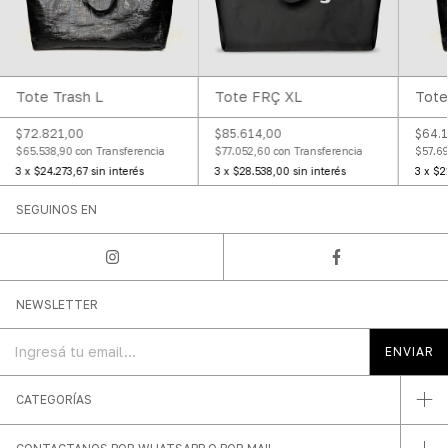
Tote
Tote Trash L
Tote FRÇ XL
$64.
$72.821,00
$85.614,00
$57.6
$65.538,90
con
Transferencia
$77.052,60
con
Transferencia
3
x
$2
3
x
$24.273,67
sin interés
3
x
$28.538,00
sin interés
SEGUINOS EN
NEWSLETTER
CATEGORÍAS