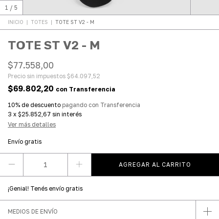
1
/
5
INICIO
|
TOTES
|
TOTE ST V2 - M
TOTE ST V2 - M
$77.558,00
Precio sin impuestos
$64.097,52
$69.802,20
con
Transferencia
10% de descuento
pagando con Transferencia
3
x
$25.852,67
sin interés
Ver más detalles
Envío gratis
¡Genial! Tenés envío gratis
MEDIOS DE ENVÍO