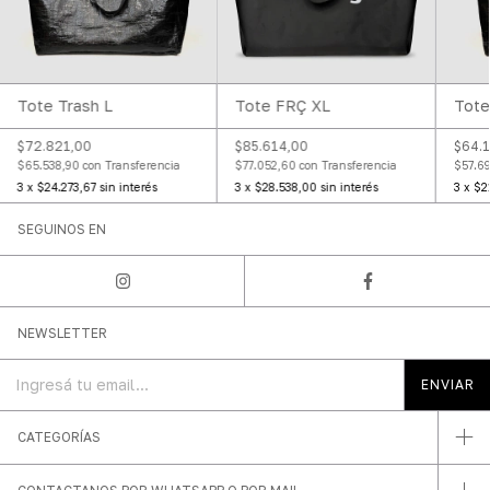
Tote
Tote Trash L
Tote FRÇ XL
$64.
$72.821,00
$85.614,00
$57.6
$65.538,90
con
Transferencia
$77.052,60
con
Transferencia
3
x
$2
3
x
$24.273,67
sin interés
3
x
$28.538,00
sin interés
SEGUINOS EN
NEWSLETTER
CATEGORÍAS