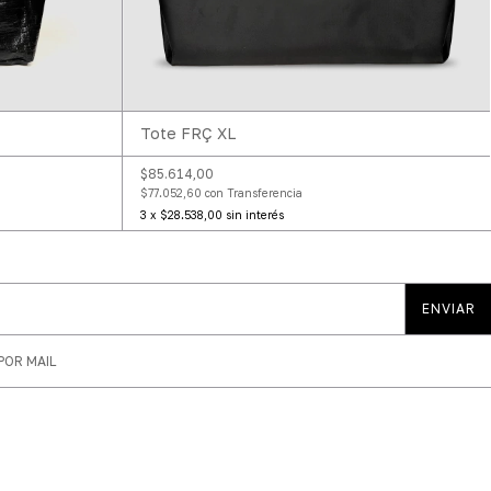
Tote FRÇ XL
$85.614,00
$77.052,60
con
Transferencia
3
x
$28.538,00
sin interés
OR MAIL