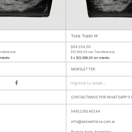
Tote Trash M
$64.104,00
$57.693,60
con
Transferencia
nsferencia
3
x
$21.368,00
sin interés
interés
NEWSLETTER
CONTACTANOS POR WHATSAPP O P
5491139140144
info@estoesforca.com.ar
Buenos Aires, Argentina