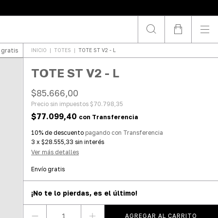
 gratis
INICIO
|
TOTES
|
TOTE ST V2 - L
TOTE ST V2 - L
$85.666,00
Precio sin impuestos
$70.798,35
$77.099,40
con
Transferencia
10% de descuento
pagando con Transferencia
3
x
$28.555,33
sin interés
Ver más detalles
Envío gratis
¡No te lo pierdas, es el último!