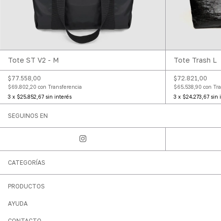
Tote ST V2 - M
Tote Trash L
$77.558,00
$72.821,00
$69.802,20
con
Transferencia
$65.538,90
con
Tra
3
x
$25.852,67
sin interés
3
x
$24.273,67
sin 
SEGUINOS EN
CATEGORÍAS
PRODUCTOS
AYUDA
CONTACTO