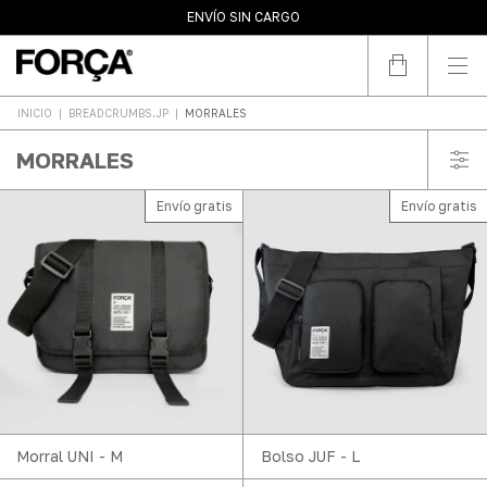
10% OFF POR TRANSFERENCIA
ENVÍO SIN CARGO
3 PAGOS SIN INTERÉS
INICIO
|
BREADCRUMBS.JP
|
MORRALES
MORRALES
Envío gratis
Envío gratis
Morral UNI - M
Bolso JUF - L